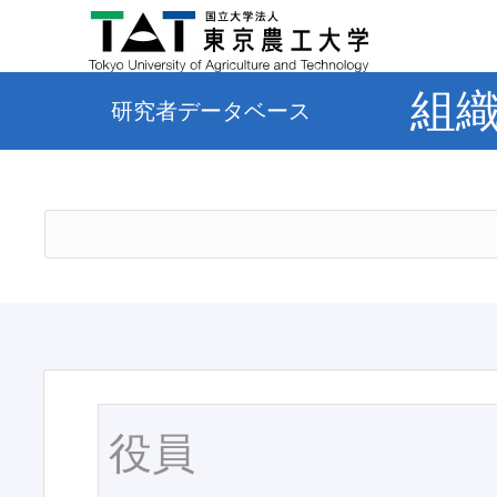
組
研究者データベース
役員