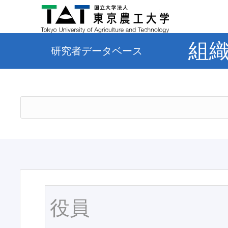
組
研究者データベース
役員