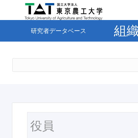
組
研究者データベース
役員