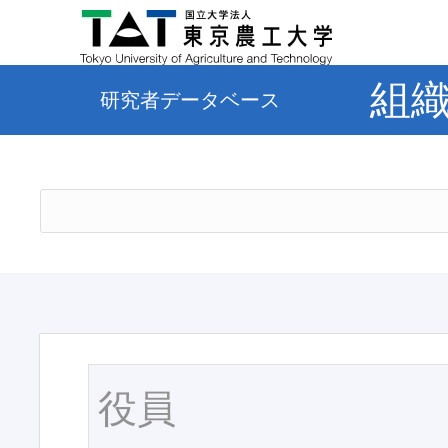
組
研究者データベース
役員