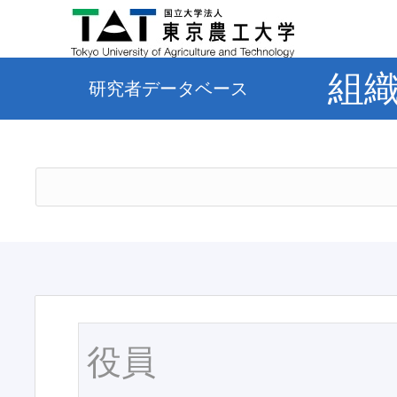
組
研究者データベース
役員