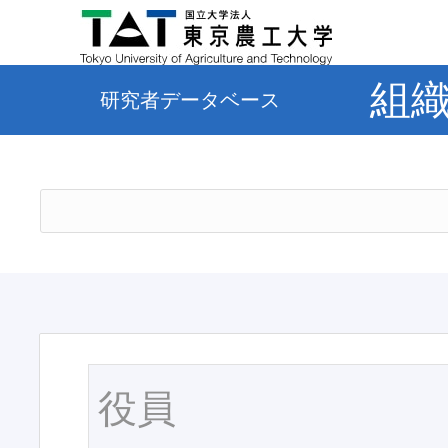
組
研究者データベース
役員