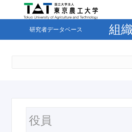
組
研究者データベース
役員