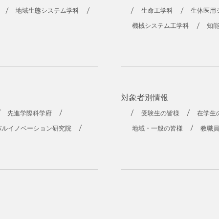
地域生態システム学科
生命工学科
生体医用
機械システム工学科
知
対象者別情報
先進学際科学府
受験生の皆様
在学生
バルイノベーション研究院
地域・一般の皆様
教職