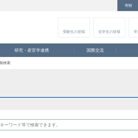
寄附
Facebook
Twitter
YouTube
Instagram
講
受験生
の皆様
在学生
の皆様
卒
研究・産官学連携
国際交流
報検索