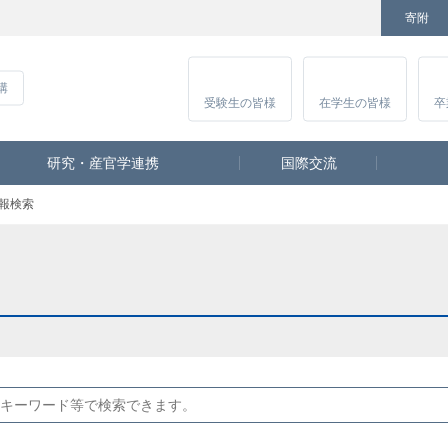
寄附
Facebook
Twitter
YouTube
Instagram
講
受験生
の皆様
在学生
の皆様
卒
研究・産官学連携
国際交流
報検索