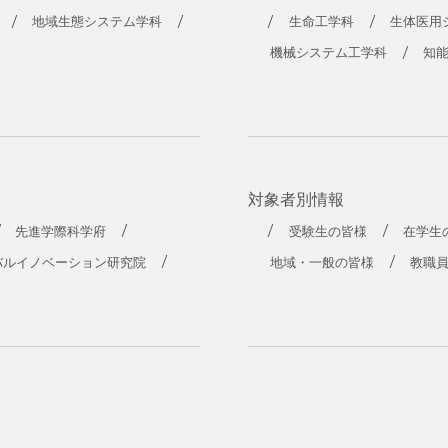
工学部
地域生態システム学科
生命工学科
生体医用
機械システム工学科
知
対象者別情報
先進学際科学府
受験生の皆様
在学生
バルイノベーション研究院
地域・一般の皆様
教職