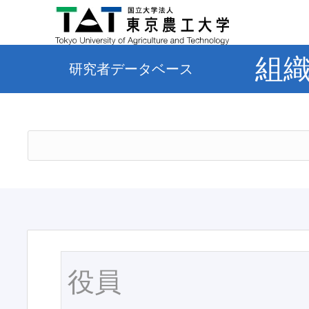
組
研究者データベース
役員