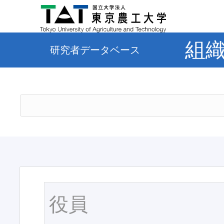
組
研究者データベース
役員