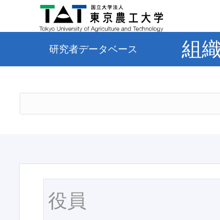
組
研究者データベース
役員