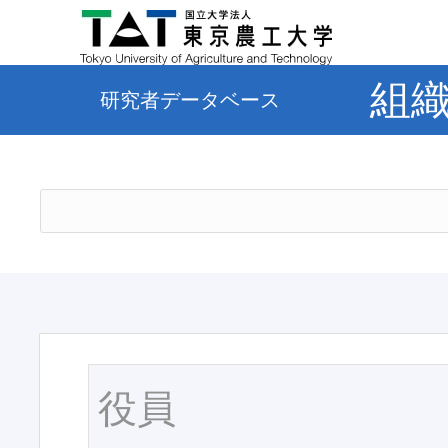
組
研究者データベース
役員