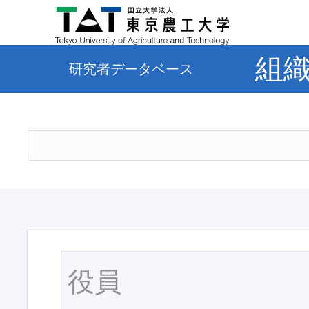
組
研究者データベース
役員