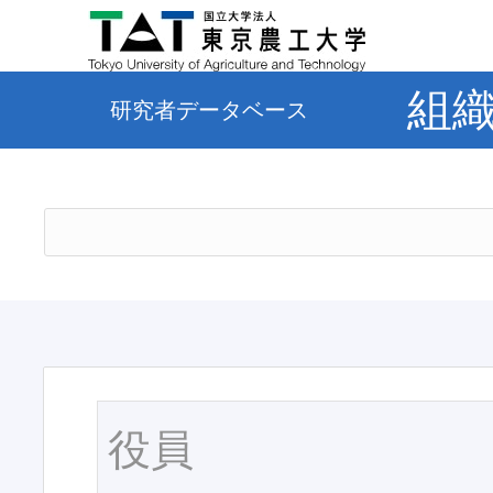
組
研究者データベース
役員