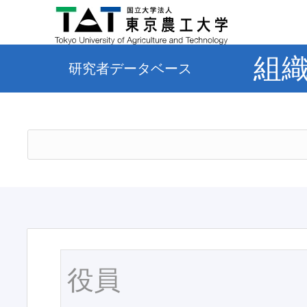
組
研究者データベース
役員