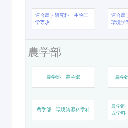
連合農学研究科 生物工
連合農
学専攻
環境学
農学部
農学部 農学部
農学
農学部
農学部 環境資源科学科
ム学科