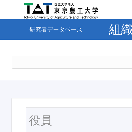
組
研究者データベース
役員