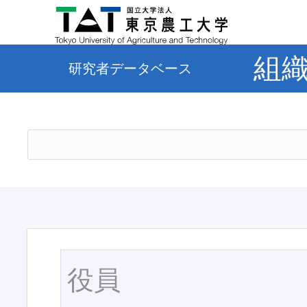
組
研究者データベース
役員