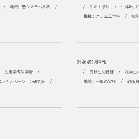
工学部
地域生態システム学科
生命工学科
生体医用
機械システム工学科
知
対象者別情報
先進学際科学府
受験生の皆様
在学生
バルイノベーション研究院
地域・一般の皆様
教職