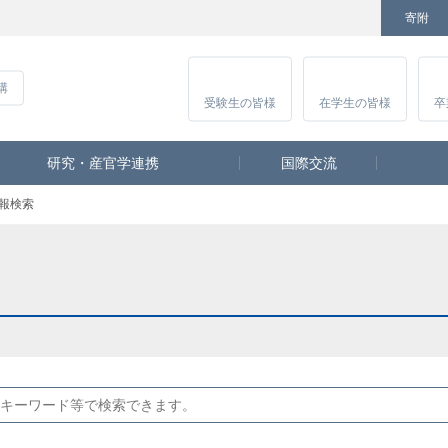
寄附
Facebook
Twitter
YouTube
Instagram
講
受験生
の皆様
在学生
の皆様
卒
研究・産官学連携
国際交流
報検索