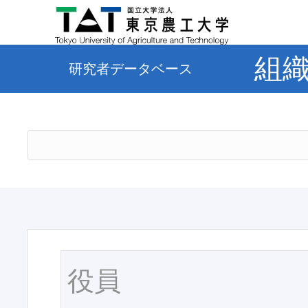
組
研究者データベース
役員