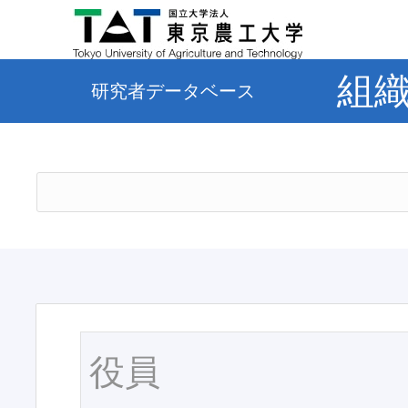
組
研究者データベース
役員