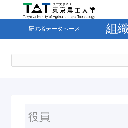
組
研究者データベース
役員