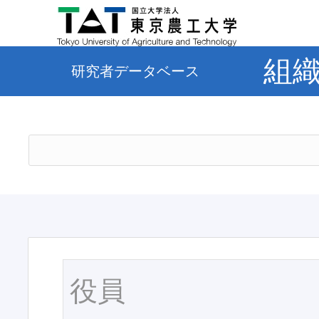
組
研究者データベース
役員