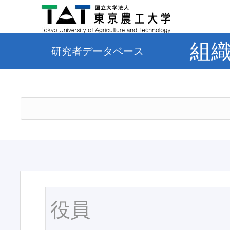
組
研究者データベース
役員