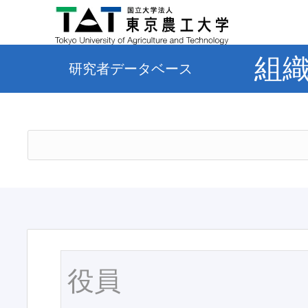
組
研究者データベース
役員