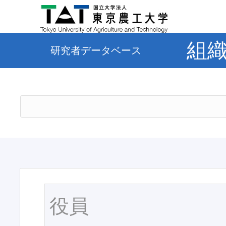
組
研究者データベース
役員