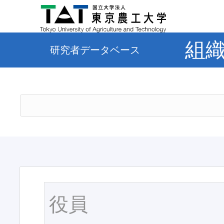
組
研究者データベース
役員