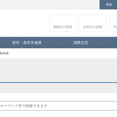
寄附
Facebook
Twitter
YouTube
Instagram
講
受験生
の皆様
在学生
の皆様
卒
研究・産官学連携
国際交流
報検索