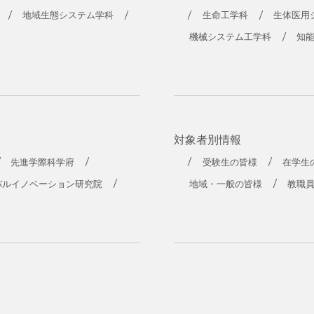
工学部
地域生態システム学科
生命工学科
生体医用
機械システム工学科
知
対象者別情報
先進学際科学府
受験生の皆様
在学生
バルイノベーション研究院
地域・一般の皆様
教職