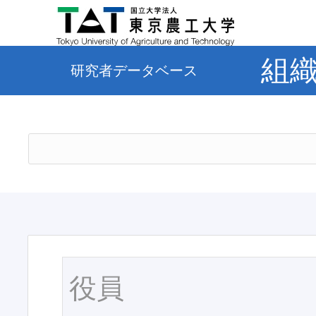
組
研究者データベース
役員