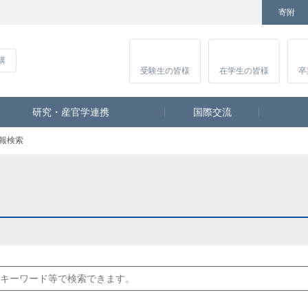
寄附
Facebook
Twitter
YouTube
Instagram
講
受験生
の皆様
在学生
の皆様
卒
研究・産官学連携
国際交流
報検索