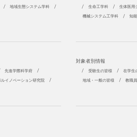
地域生態システム学科
生命工学科
生体医用
機械システム工学科
知
対象者別情報
先進学際科学府
受験生の皆様
在学生
バルイノベーション研究院
地域・一般の皆様
教職