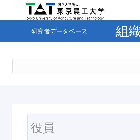
組
研究者データベース
役員