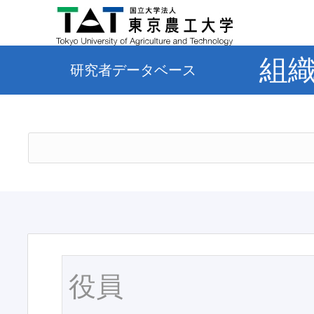
組
研究者データベース
役員