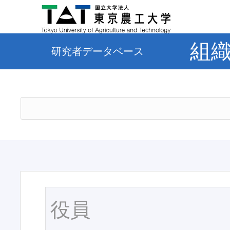
組
研究者データベース
役員