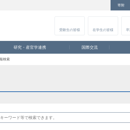
寄附
Facebook
Twitter
YouTube
Instagram
講
受験生
の皆様
在学生
の皆様
卒
研究・産官学連携
国際交流
報検索