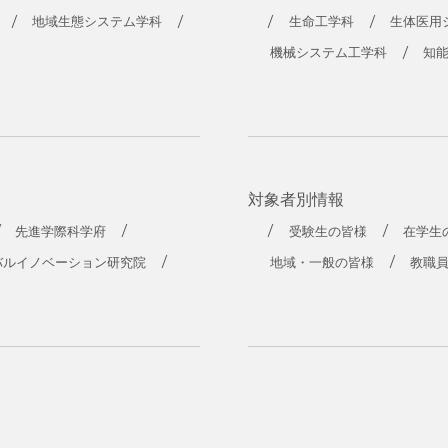
地域生態システム学科
生命工学科
生体医用
機械システム工学科
知
対象者別情報
先進学際科学府
受験生の皆様
在学生
バルイノベーション研究院
地域・一般の皆様
教職