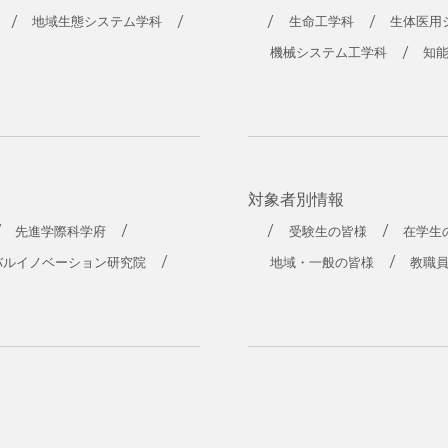
地域生態システム学科
生命工学科
生体医用
機械システム工学科
知
対象者別情報
先進学際科学府
受験生の皆様
在学生
バルイノベーション研究院
地域・一般の皆様
教職