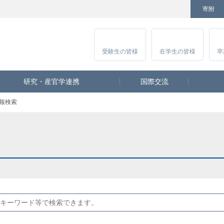
寄附
Facebook
Twitter
YouTube
Instagram
講
受験生
の皆様
在学生
の皆様
卒
研究・産官学連携
国際交流
報検索