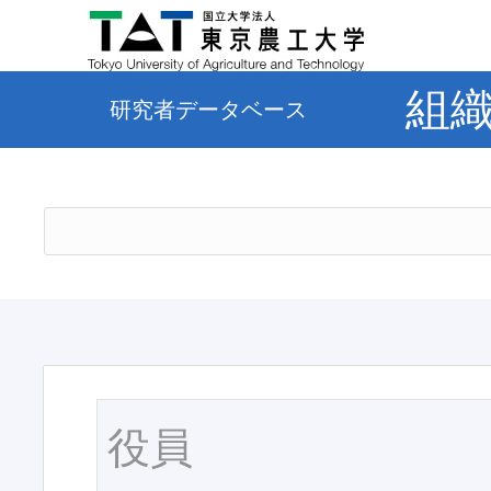
組
研究者データベース
役員