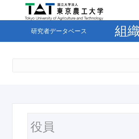
組
研究者データベース
役員