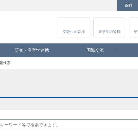
寄附
Facebook
Twitter
YouTube
Instagram
講
受験生
の皆様
在学生
の皆様
卒
研究・産官学連携
国際交流
報検索