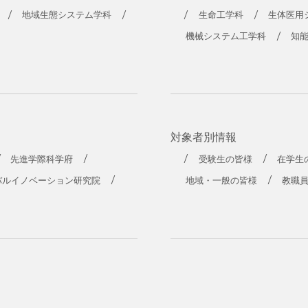
地域生態システム学科
生命工学科
生体医用
機械システム工学科
知
対象者別情報
先進学際科学府
受験生の皆様
在学生
バルイノベーション研究院
地域・一般の皆様
教職