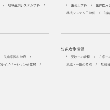
工学部
地域生態システム学科
生命工学科
生体医用
機械システム工学科
知
対象者別情報
先進学際科学府
受験生の皆様
在学生
バルイノベーション研究院
地域・一般の皆様
教職