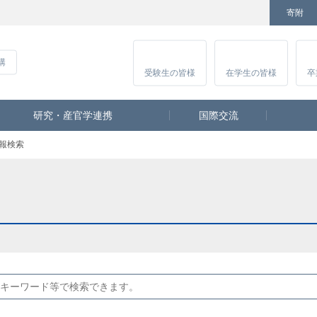
寄附
Facebook
Twitter
YouTube
Instagram
講
受験生
の皆様
在学生
の皆様
卒
研究・産官学連携
国際交流
報検索