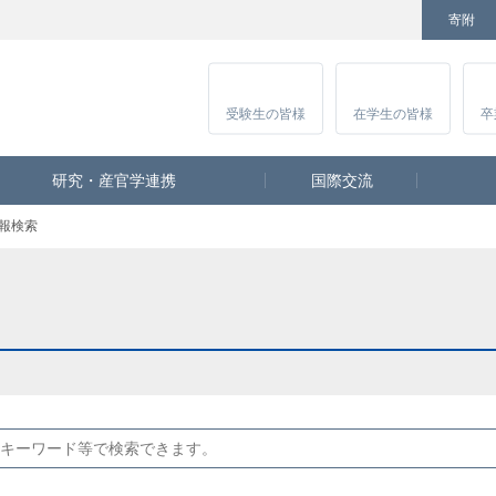
寄附
Facebook
Twitter
YouTube
Instagram
講
受験生
の皆様
在学生
の皆様
卒
研究・産官学連携
国際交流
報検索