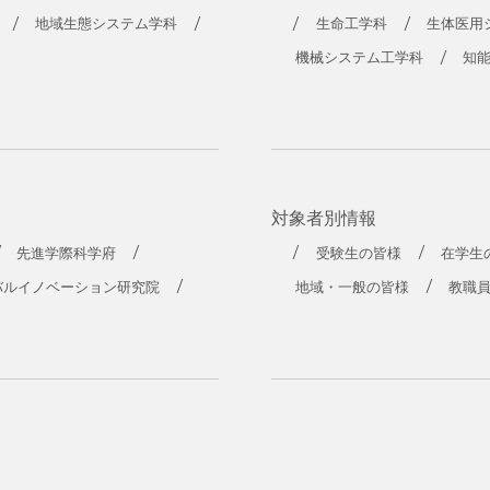
工学部
地域生態システム学科
生命工学科
生体医用
機械システム工学科
知
対象者別情報
先進学際科学府
受験生の皆様
在学生
バルイノベーション研究院
地域・一般の皆様
教職