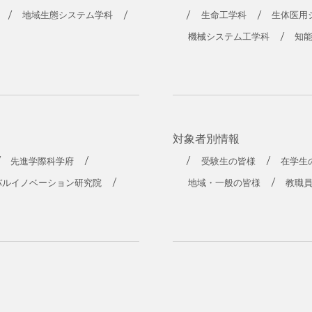
工学部
地域生態システム学科
生命工学科
生体医用
機械システム工学科
知
対象者別情報
先進学際科学府
受験生の皆様
在学生
バルイノベーション研究院
地域・一般の皆様
教職