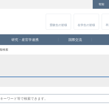
寄附
Facebook
Twitter
YouTube
Instagram
講
受験生
の皆様
在学生
の皆様
卒
研究・産官学連携
国際交流
報検索