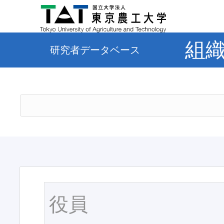
組
研究者データベース
役員