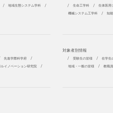
工学部
地域生態システム学科
生命工学科
生体医用
機械システム工学科
知
対象者別情報
先進学際科学府
受験生の皆様
在学生
バルイノベーション研究院
地域・一般の皆様
教職