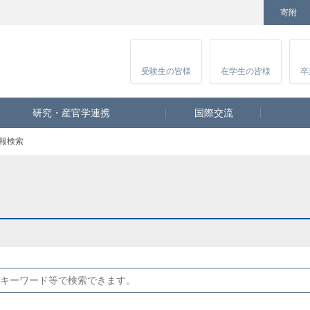
寄附
Facebook
Twitter
YouTube
Instagram
講
受験生
の皆様
在学生
の皆様
卒
研究・産官学連携
国際交流
報検索