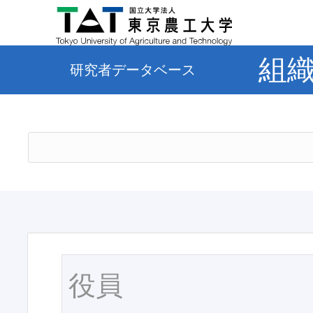
組
研究者データベース
役員