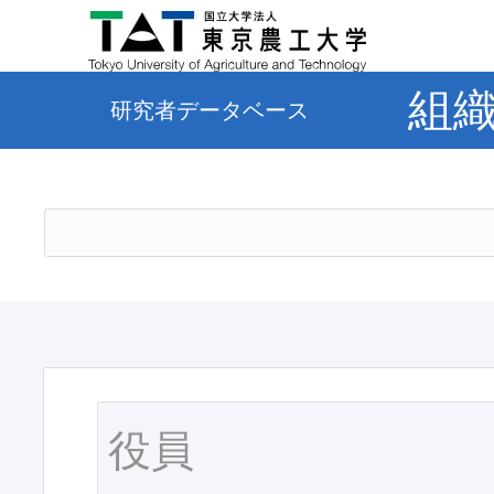
組
研究者データベース
役員