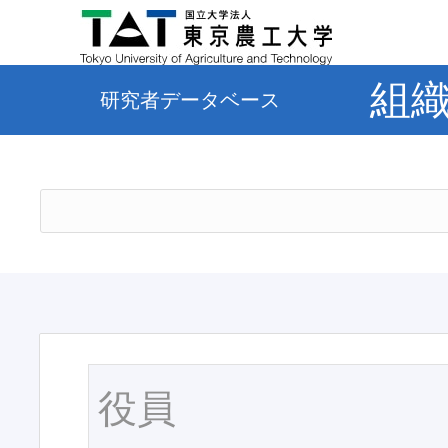
組
研究者データベース
役員