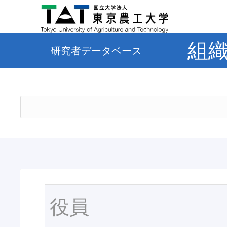
組
研究者データベース
役員