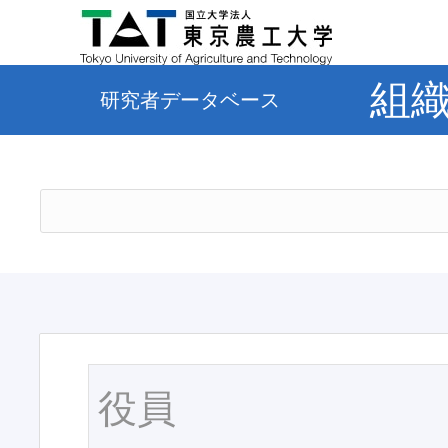
組
研究者データベース
役員