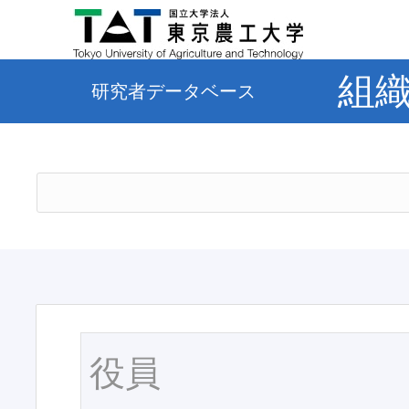
組
研究者データベース
役員