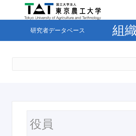
組
研究者データベース
役員